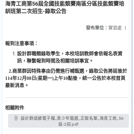
海青工商第56屆全國技能競賽南區分區技能競賽培
訓班第二次招生-錄取公告
發布單位：
實習處
|
報到注意事項
：
設計群職類錄取學生
，
本校培訓教師會依報名表資
訊
，
聯繫報到時間及相關培訓事宜。
2.商業群因特殊事由仍需進行補甄選
，
錄取公告將延後於
114
年
12
月
08
日
(
星期一
)
上午
10
點後，統一公告於本校首頁
最新消息。
相關附件
設計群成績電子檔_青少年甄選_正取名單_海青工商_56
屆-2招.pdf