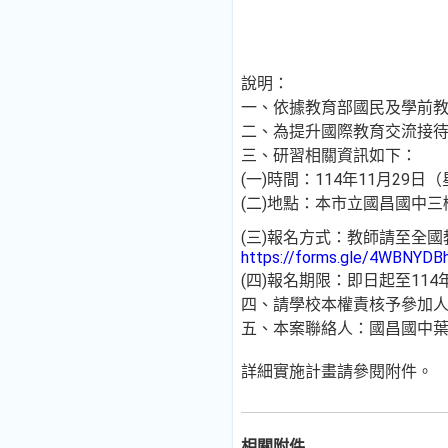
說明：
一、依據教育部國民及學前教
二、為提升國際教育交流接
三、研習相關資訊如下：
(一)時間：114年11月29
(二)地點：本市立國昌國中三
(三)報名方式：教師請至全國
https://forms.gle/4WBNYD
(四)報名期限：即日起至114
四、請學校本權責核予參加人
五、本案聯絡人：國昌國中葉主任（
詳細實施計畫請參閱附件。
相關附件