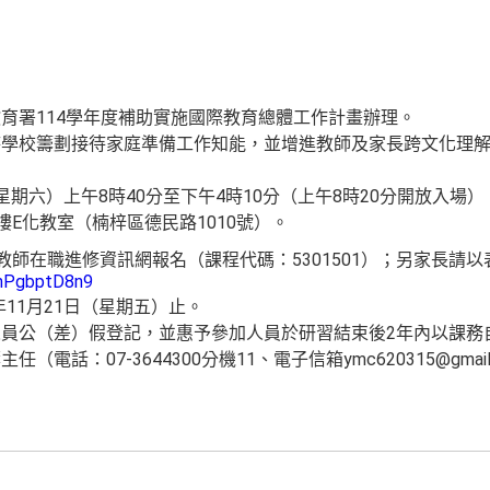
育署114學年度補助實施國際教育總體工作計畫辦理。
待學校籌劃接待家庭準備工作知能，並增進教師及家長跨文化理
日（星期六）上午8時40分至下午4時10分（上午8時20分開放入場）
樓E化教室（楠梓區德民路1010號）。
教師在職進修資訊網報名（課程代碼：5301501）；另家長請
BhPgbptD8n9
年11月21日（星期五）止。
員公（差）假登記，並惠予參加人員於研習結束後2年內以課務
電話：07-3644300分機11、電子信箱ymc620315@gmail