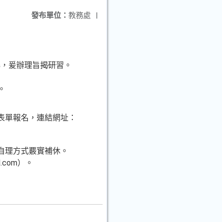
發布單位：
教務處
|
解，爰辦理旨揭研習。
。
以表單報名，連結網址：
自理方式覈實補休。
.com）。