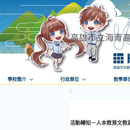
高雄市立海青
學校簡介
行政單位
教學單
:::
活動轉知－人本教育文教