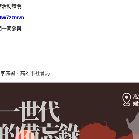
席活動證明
g.tw/7zzmvn
們一同參與
盟
及家庭署、高雄市社會局