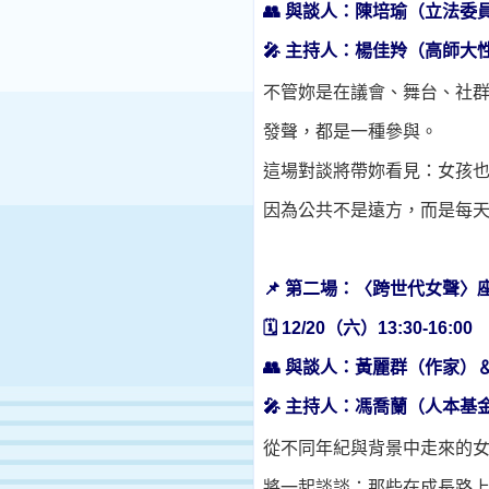
👥
與談人：陳培瑜（立法委
🎤
主持人：楊佳羚（高師大
不管妳是在議會、舞台、社
發聲，都是一種參與。
這場對談將帶妳看見：女孩
因為公共不是遠方，而是每
📌
第二場：〈跨世代女聲〉
🗓
12/20
（六）
13:30-16:00
👥
與談人：黃麗群（作家）
🎤
主持人：馮喬蘭（人本基
從不同年紀與背景中走來的
將一起談談：那些在成長路