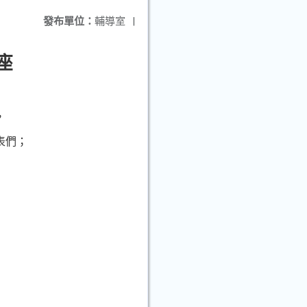
發布單位：
輔導室
|
座
，
表們；