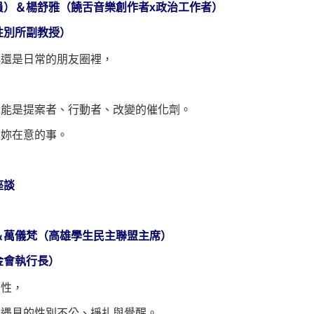
員）＆楊舒雅（饒舌音樂創作者
x
政治工作者）
性別所副教授）
群還是日常的朋友圈裡，
也能是提案者、行動者、改變的催化劑。
天妳在意的事。
座談
＆萬儀梵（高雄學生民主聯盟主席）
金會執行長）
女性，
上遇見的性別不公、掙扎與覺醒。