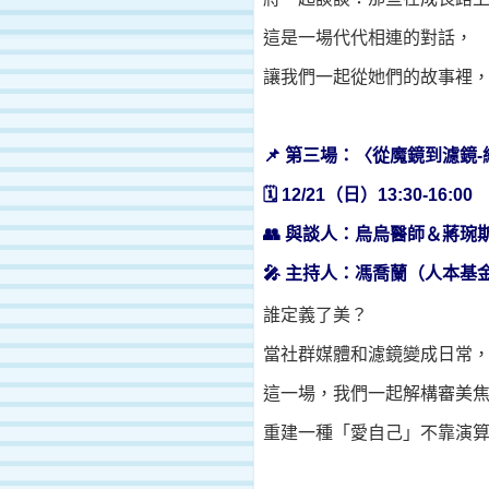
這是一場代代相連的對話，
讓我們一起從她們的故事裡
📌
第三場：〈從魔鏡到濾鏡
-
🗓
12/21
（日）
13:30-16:00
👥
與談人：烏烏醫師＆蔣琬
🎤
主持人：馮喬蘭（人本基
誰定義了美？
當社群媒體和濾鏡變成日常
這一場，我們一起解構審美
重建一種「愛自己」不靠演