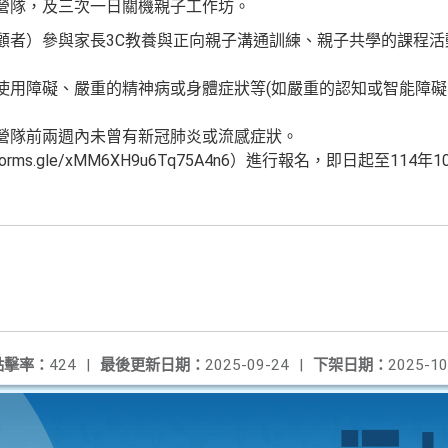
營隊，及三次一日關機親子工作坊。
顧者）參與家長3C教養與正向親子溝通訓練、親子共學的課程
使用障礙、嚴重的精神病或身體症狀等(如嚴重的認知或智能障
營隊前兩週內未曾有新冠肺炎或流感症狀。
orms.gle/xMM6XH9u6Tq75A4n6）進行報名，即日起至114年
點擊率：
424
|
最後更新日期：
2025-09-24
|
下架日期：
2025-10