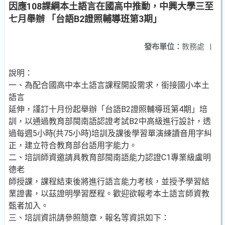
因應108課綱本土語言在國高中推動，中興大學三至
七月舉辦 「台語B2證照輔導班第3期」
發布單位：
教務處
|
說明：
一、為配合國高中本土語言課程開設需求，銜接國小本土
語言
延伸，謹訂十月份起舉辦「台語B2證照輔導班第4期」培
訓，以通過教育部閩南語認證考試B2中高級進行設計，透
過每週5小時(共75小時)培訓及課後學習單演練讀音用字糾
正，建立符合教育部台語用字能力。
二、培訓師資邀請具教育部閩南語能力認證C1專業級盧明
德老
師授課，課程結束後將進行語言能力考核，並授予學習結
業證書，以茲證明學習歷程。歡迎欲報考本土語言師資教
甄者加入。
三、培訓資訊請參照簡章，報名等資訊如下：