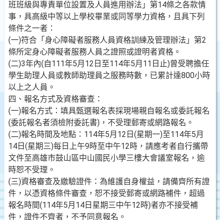
班班級與專責單位設置及人員進用辦法」第14條之各款情
事，具高級中等以上學校畢業或同等學力資格，且具下列
條件之一者：
(一)符合「身心障礙者服務人員資格訓練及管理辦法」第2
條所定身心障礙者服務人員之證照或證明者資格。
(二)3年內(自111年5月12日至114年5月11日止)曾受聘擔任
學生助理人員或教師助理員之服務時數，已累計達800小時
以上之人員。
四、報名方式及資格審查：
(一)報名方式：填具甄選報名表採現場親自報名或委託報名
(委託報名者須檢附委託書)，不受理郵寄或網路報名。
(二)報名時間及地點：114年5月12日(星期一)至114年5月
14日(星期三)每日上午9時至中午12時，請應考者自行攜帶
文件至高雄市鼓山區中山國民小學三樓大會議室報名，逾
時恕不受理。
(三)資格審查及繳驗證件：為維護自身權益，請備齊所有證
件，以憑資格條件審查，恕不接受郵寄或網路補件，超過
報名時間(114年5月14日星期三中午12時)者亦不接受補
件，證件不齊者，不予同意報名。