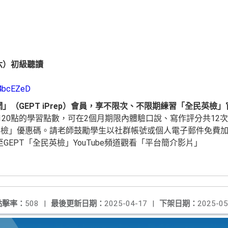
（六）初級聽讀
）
/4bcEZeD
」（GEPT iPrep）會員，享不限次、不限期練習「全民英
120點的學習點數，可在2個月期限內體驗口說、寫作評分共12
英檢」優惠碼。請老師鼓勵學生以社群帳號或個人電子郵件免費
或至GEPT「全民英檢」YouTube頻道觀看「平台簡介影片」
點擊率：
508
|
最後更新日期：
2025-04-17
|
下架日期：
2025-05