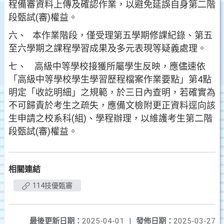
程備審資料上傳及確認作業，以避免延誤自身第二階
段甄試(審)權益。
六、 本作業階段，僅受理第五學期修課紀錄、第五
至六學期之課程學習成果及多元表現等疑義處理。
七、 高級中等學校接獲所屬學生反映，應儘速依
「高級中等學校學生學習歷程檔案作業要點」第4點
明定「收訖明細」之規範，於三日內查明，若確實為
不可歸責於考生之疏失，應備文檢附更正資料逕向該
生申請之校系科(組)、學程辦理，以維護考生第二階
段甄試(審)權益。
相關連結
114技優甄審
最後更新日期：
2025-04-01
|
發佈日期：
2025-03-27