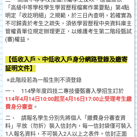
「高級中等學校學生學習歷程檔案作業要點」第4點
明定「收訖明細」之規範，於三日內查明，若確實為
不可歸責於考生之疏失，須依學習歷程中央資料庫主
管權責單位規定辦理更正，以維護考生第二階段甄試
(審)權益。
【低收入戶、中低收入戶身分網路登錄及繳寄
証明文件】
※此階段若為一般生則不須登錄
一、 114學年度四技二專技優甄審入學招生訂於
114年4月14日10:00起至4月16日17:00止受理考生繳
費身分審查
。
二、 請報名學生分別先將個人「繳費身分審查資
料」平放（勿折）裝入信封內，每一信封袋僅可裝入
1人報名資料，不可裝入2人以上之表件。信封正面