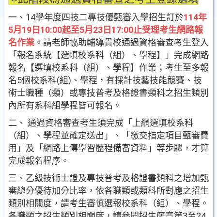
一、14學年度四技二專技優甄審入學招生訂於
114年
5月19日10:00起至5月23日17:00止受理考生網路報
名作業
。請老師協助輔導貴校通過資格審查考生登入
「報名系統【選填校系科（組）、學程】」完成網路
報名【選填校系科（組）、學程】作業；考生至多報
名5個校系科(組)、學程，有採計技藝技能競賽、技
術士職種（類）或專技普考及格證書類科之招生類別
內所有系科組學程皆可報名。
二、 通過資格審查考生須完成「上網選填校系科
（組）、學程並確定送出」、「繳交指定項目甄審費
用」及「網路上傳學習歷程備審資料」等步驟，才算
完成報名程序。
三、乙級技術士證及專技普考及格證書類科之增加甄
審總分優待加分比率，依各職類或類科所對應之招生
類別相關度，請考生審慎選報校系科（組）、學程。
各職類之招生類別相關度，請參閱招生簡章第3至24