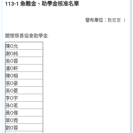
113-1 急難金、助學金核准名單
發布單位：
教官室
|
關懷慈善協會助學金:
陳O允
謝O純
吳O蓉
潘O軒
陳O榕
張O豪
吳O菱
李O宇
孫O茗
黃O偉
葉O霓
劉O蓉