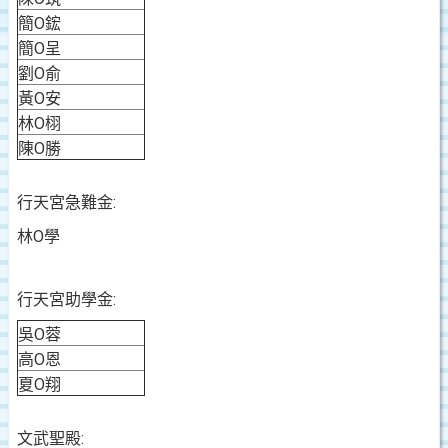
簡O鋐
簡O呈
劉O俞
黃O安
林O栩
陳O勝
行天宮急難金:
林O學
行天宮助學金:
吳O蓉
高O恩
夏O翔
文武聖殿: