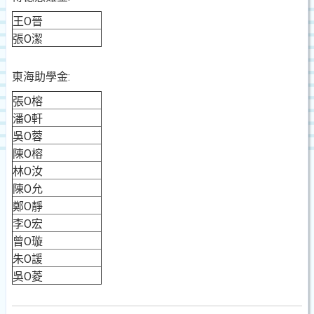
王O晉
張O潔
東海助學金:
張O榕
潘O軒
吳O蓉
陳O榕
林O汝
陳O允
鄭O靜
李O宏
曾O璇
朱O諼
吳O菱