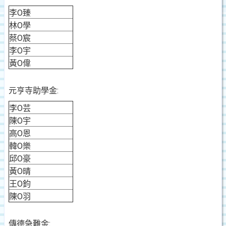
李O臻
林O學
蔡O宸
李O宇
黃O偉
元亨寺助學金:
李O芸
陳O宇
高O恩
韓O樂
邱O豪
黃O晴
王O鈞
陳O羽
傳德急難金: