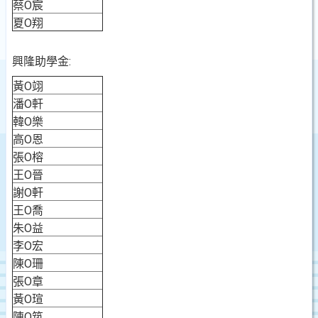
蔡O宸
夏O翔
興隆助學金:
黃O翊
潘O軒
韓O樂
高O恩
張O榕
王O晉
謝O軒
王O喬
朱O益
李O宏
陳O珊
張O章
黃O瑄
陳O筑