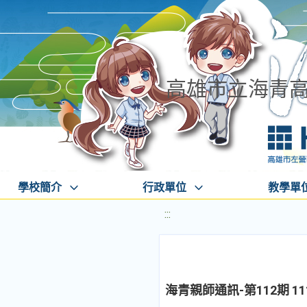
高雄市立海青
學校簡介
行政單位
教學單
:::
海青親師通訊-第112期 11