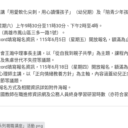
主講「用愛軟化尖刺，用心讀懂孩子」（幼兒期）及「陪青少年
星期六）上午9時30分至11時30分、下午2時至4時。
)（高雄市鳳山區三多一路1號）。
cord填寫報名資訊，115年6月5日（星期五）開放報名，額滿為
會王瀚中理事長主講，以「從自我到親子共學」為主題，課程內
子及焦慮世代不失控等議題。
cord填寫報名資訊，115年6月18日（星期四）開放報名，額滿
玲心理師主講，以「正向情緒教養方針」為主軸，內容涵蓋幼兒
調節等議題。
、報名方式及相關資訊詳如附件海報。
全國教師在職進修資訊網及公務人員終身學習研習時數（亦符合
列親職講座」活動.png