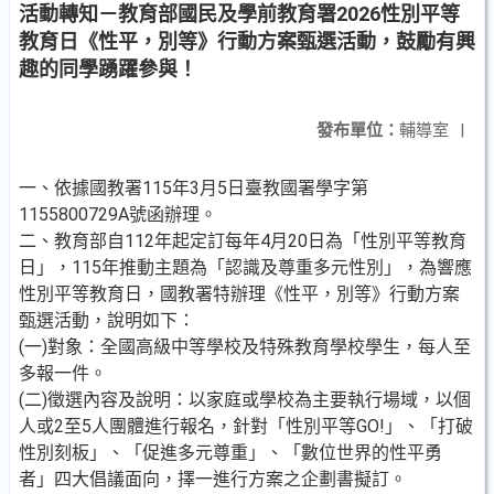
活動轉知－教育部國民及學前教育署2026性別平等
教育日《性平，別等》行動方案甄選活動，鼓勵有興
趣的同學踴躍參與！
發布單位：
輔導室
|
一、依據國教署115年3月5日臺教國署學字第
1155800729A號函辦理。
二、教育部自112年起定訂每年4月20日為「性別平等教育
日」，115年推動主題為「認識及尊重多元性別」，為響應
性別平等教育日，國教署特辦理《性平，別等》行動方案
甄選活動，說明如下：
(一)對象：全國高級中等學校及特殊教育學校學生，每人至
多報一件。
(二)徵選內容及說明：以家庭或學校為主要執行場域，以個
人或2至5人團體進行報名，針對「性別平等GO!」、「打破
性別刻板」、「促進多元尊重」、「數位世界的性平勇
者」四大倡議面向，擇一進行方案之企劃書擬訂。