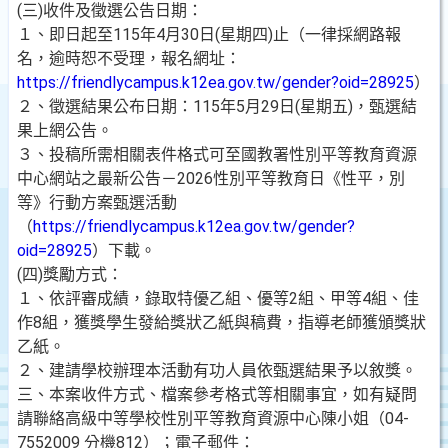
(三)收件及徵選公告日期：
１、即日起至115年4月30日(星期四)止（一律採網路報
名，逾時恕不受理，報名網址：
https://friendlycampus.k12ea.gov.tw/gender?oid=28925
）
２、徵選結果公布日期：115年5月29日(星期五)，甄選結
果上網公告。
３、投稿所需相關表件格式可至國教署性別平等教育資源
中心網站之最新公告－2026性別平等教育日《性平，別
等》行動方案甄選活動
（
https://friendlycampus.k12ea.gov.tw/gender?
oid=28925
）下載。
(四)獎勵方式：
１、依評審成績，錄取特優乙組、優等2組、甲等4組、佳
作8組，獲獎學生發給獎狀乙紙與稿費，指導老師獲頒獎狀
乙紙。
２、建請學校辦理本活動有功人員依甄選結果予以敘獎。
三、本案收件方式、檔案參考格式等相關事宜，如有疑問
請聯絡高級中等學校性別平等教育資源中心陳小姐（04-
7552009 分機812）；電子郵件：