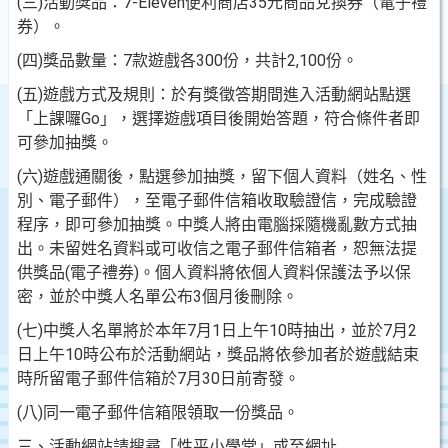
(三)活動獎品：7-Eleven便利商店35元商品兌換券（電子禮
券）。
(四)獎品數量：7款遊戲各300份，共計2,100份。
(五)遊戲方式及規則：於有獎徵答期間進入活動網站點選
「上課囉Go」，選擇遊戲項目後開始答題，符合條件者即
可參加抽獎。
(六)遊戲通關後，點選參加抽獎，留下個人資料（姓名、性
別、電子郵件），至電子郵件信箱收取驗證信，完成驗證
程序，即可參加抽獎。中獎人將由電腦採隨機亂數方式抽
出。未留姓名資料或可收信之電子郵件信箱者，恕無法提
供獎品(電子禮券)。個人資料將依個人資料保護法予以保
密，並於中獎人名單公布3個月後刪除。
(七)中獎人名單將於本年7月1日上午10時抽出，並於7月2
日上午10時公布於活動網站，獎品將依參加者於遊戲結束
時所留電子郵件信箱於7月30日前寄發。
(八)同一電子郵件信箱限領取一份獎品。
三、活動網站請搜尋「性平小學堂」或至網址