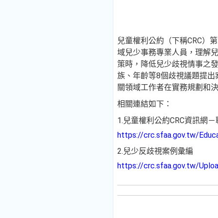
兒童權利公約（下稱CRC）
域兒少事務專業人員，理解
策時，降低兒少歧視情事之
族、年齡等8個歧視議題提出
關領域工作者在實務規劃和
相關連結如下：
1.兒童權利公約CRC資訊網
https://crc.sfaa.gov.tw/Edu
2.兒少反歧視案例彙編
https://crc.sfaa.gov.tw/Up