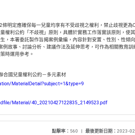
第2條明定應確保每一兒童均享有不受歧視之權利，禁止歧視更為C
兒童權利公約「不歧視」原則，具體於實務工作落實該原則，使
發生，本署委託製作旨揭案例彙編，內容針對安置、性別、性傾
案例故事、討論分析、建議作法及延伸思考，可作為相關教育訓
決策時運用參考。
－聯合國兒童權利公約－多元素材
cation/MaterialDetail?subject=1&type=9
loadfile/Material/40_20210427122835_2149523.pdf
點擊率：
560
|
最後更新日期：
2023-02