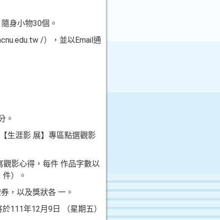
、隨身小物30個。
.edu.tw /），並以Email通
9分。
tw/）【生涯影 展】專區點選觀影
寫觀影心得，每件 作品字數以
 件）。
禮券，以及獎狀各 一。
11年12月9日 （星期五）