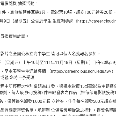
電腦隨機 抽獎活動。
1件、真無線藍芽耳機3只、 電影票10張、超商100元禮券20份
（星期五）公告於學生 生涯輔導網（https://career.cloud.ncnu
閱旨揭實施計畫。
影片之全國公私立高中學生 皆可以個人名義報名參加。
日（星期五）上午10時至111年11月18日（星期五）下午23時5
學生生涯輔導網 （https://career.cloud.ncnu.edu.
或親 送將不予受理。
程中所經歷之性別議題為出 發，選擇本影展15部電影為主題撰
原則，每人最 多可投稿3件未經發表之作品（惟每部電影限投稿1
名，優等每名頒發1,000元超 商禮券、佳作每名頒發500元超商
品質議定得獎名單，承辦單 位保留獎項從缺之權利，得獎名單將於1