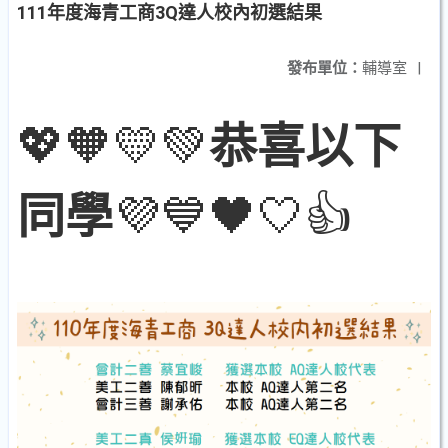
111年度海青工商3Q達人校內初選結果
發布單位：
輔導室
|
💖🧡💛💚
恭喜以下
💜💙🖤🤍👍
同學