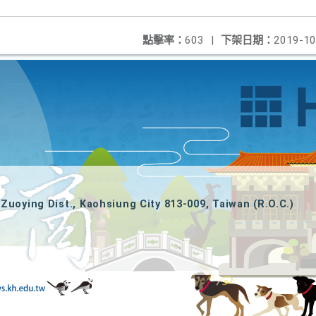
點擊率：
603
|
下架日期：
2019-10
Zuoying Dist., Kaohsiung City 813-009, Taiwan (R.O.C.)