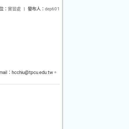
位：
實習處
|
發布人：
dep601
hcchiu@tpcu.edu.tw。