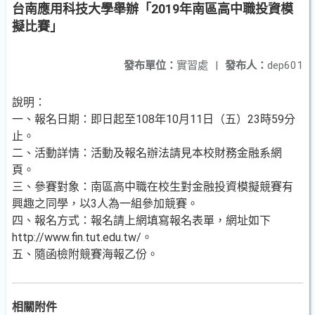
台南應用科技大學舉辦「2019年南區高中職投資模
擬比賽」
發布單位：
實習處
|
發布人：
dep601
說明：
一、報名日期：即日起至108年10月11日（五）23時59分
止。
二、活動詳情：活動及報名辦法請見本校財務金融系網
頁。
三、參賽對象：南區高中職在校生對金融投資模擬競賽有
興趣之同學，以3人為一組參加競賽。
四、報名方式：報名請上網填寫報名表單，網址如下
http://www.fin.tut.edu.tw/。
五、隨函檢附競賽海報乙份。
相關附件