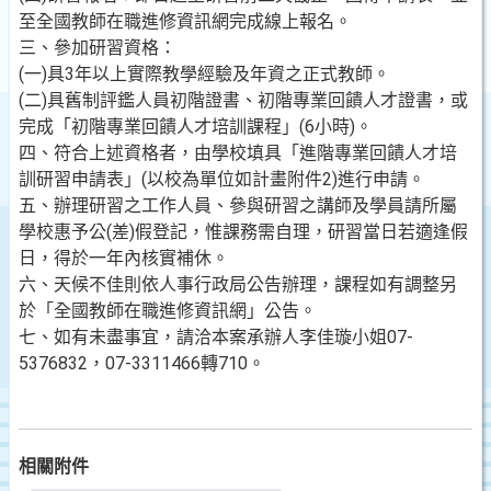
至全國教師在職進修資訊網完成線上報名。
三、參加研習資格：
(一)具3年以上實際教學經驗及年資之正式教師。
(二)具舊制評鑑人員初階證書、初階專業回饋人才證書，或
完成「初階專業回饋人才培訓課程」(6小時)。
四、符合上述資格者，由學校填具「進階專業回饋人才培
訓研習申請表」(以校為單位如計畫附件2)進行申請。
五、辦理研習之工作人員、參與研習之講師及學員請所屬
學校惠予公(差)假登記，惟課務需自理，研習當日若適逢假
日，得於一年內核實補休。
六、天候不佳則依人事行政局公告辦理，課程如有調整另
於「全國教師在職進修資訊網」公告。
七、如有未盡事宜，請洽本案承辦人李佳璇小姐07-
5376832，07-3311466轉710。
相關附件