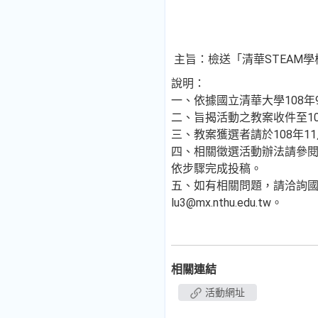
主旨：檢送「清華STEAM學
說明：
一、依據國立清華大學108年9
二、旨揭活動之教案收件至10
三、教案獲選者請於108年1
四、相關徵選活動辦法請參閱附件，報
依步驟完成投稿。
五、如有相關問題，請洽詢國立清
lu3@mx.nthu.edu.tw。
相關連結
活動網址