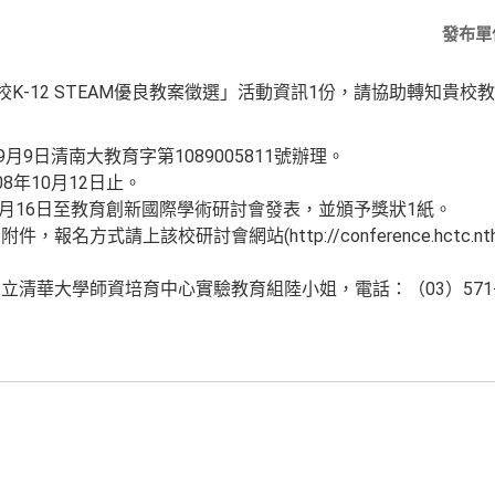
發布單
校K-12 STEAM優良教案徵選」活動資訊1份，請協助轉知貴
月9日清南大教育字第1089005811號辦理。
8年10月12日止。
1月16日至教育創新國際學術研討會發表，並頒予獎狀1紙。
名方式請上該校研討會網站(http://conference.hctc.nth
華大學師資培育中心實驗教育組陸小姐，電話：（03）571-5131