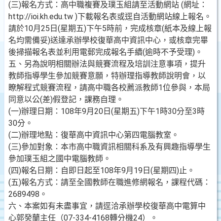
(三)報名方式：高中職複賽及璞玉組請至活動網站 (網址：
http://ioi.kh.edu.tw )下載報名表或逕自活動網站線上報名。
請於10月25日(星期五)下午5時前，完成核章(紙本及線上報
名均需備妥)送達承辦學校復華高中資訊中心，或核章完畢
後掃描報名表並利用電郵完成報名手續(逾時不予受理)。
五、另為說明相關辦法與競賽流程及培訓注意事項，提升
教師指導學生參加競賽意願，特辦理指導教師說明會，以
瞭解程式競賽流程，請高中職各校薦派教師1位參與，本局
同意以公(差)假登記，課務自理。
(一)辦理日期：108年9月20日(星期五)下午1時30分至3時
30分。
(二)辦理地點：復華高中資訊中心第四電腦教室。
(三)參加對象：本市高中職資訊相關科系及有興趣指導學生
參加璞玉組之國中電腦教師。
(四)報名日期：自即日起至108年9月19日(星期四)止。
(五)報名方式：請至全國教師在職進修網報名，課程代碼：
2689498。
六、本案如有未盡事宜，請逕洽承辦學校復華高中電算中
心郭癸蘭主任（07-334-4168轉分機24）。