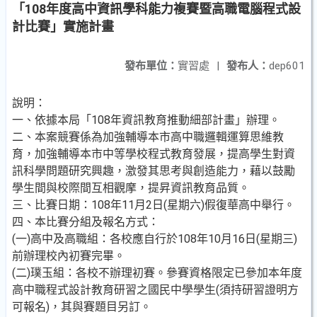
「108年度高中資訊學科能力複賽暨高職電腦程式設
計比賽」實施計畫
發布單位：
實習處
|
發布人：
dep601
說明：
一、依據本局「108年資訊教育推動細部計畫」辦理。
二、本案競賽係為加強輔導本市高中職邏輯運算思維教
育，加強輔導本市中等學校程式教育發展，提高學生對資
訊科學問題研究興趣，激發其思考與創造能力，藉以鼓勵
學生間與校際間互相觀摩，提昇資訊教育品質。
三、比賽日期：108年11月2日(星期六)假復華高中舉行。
四、本比賽分組及報名方式：
(一)高中及高職組：各校應自行於108年10月16日(星期三)
前辦理校內初賽完畢。
(二)璞玉組：各校不辦理初賽。參賽資格限定已參加本年度
高中職程式設計教育研習之國民中學學生(須持研習證明方
可報名)，其與賽題目另訂。