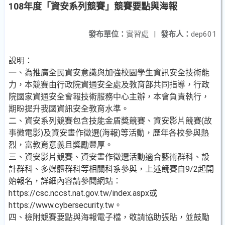
108年度「資安系列競賽」競賽要點與海報
發布單位：
實習處
|
發布人：
dep601
說明：
一、為推廣全民資安意識與加強校園學生資訊安全技術能
力，本競賽由行政院資通安全處及教育部共同指導，行政
院國家資通安全會報技術服務中心主辦，本會負責執行，
期盼提升我國資訊安全教育水準。
二、資安系列競賽包含技能金盾奬競賽、資安影片競賽(故
事微電影)及資安畫作徵選(海報)等活動，歷年各校參與熱
烈，富教育意義且獎勵豐厚。
三、資安影片競賽、資安畫作徵選活動適合藝術群科、設
計群科、多媒體群科等相關科系參與，上述競賽自9/2起開
始報名，詳細內容請參閱網站：
https://csc.nccst.nat.gov.tw/index.aspx或
https://www.cybersecurity.tw。
四、檢附競賽要點與海報電子檔，敬請協助張貼，並鼓勵