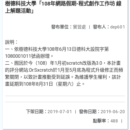
樹德科技大學「108年網路假期-程式創作工作坊 線
上解題活動」
發布單位：
實習處
|
發布人：
dep601
說明：
一、依樹德科技大學108年6月13日德科大設院字第
1080001011號函辦理。
二、囿因於今（108）年1月初scratch改版為3.0，本計畫
的評分網站:Dr.Sxcratch於1月至5月底為程式升級修正而頻
繁關閉，以致計畫推動受到延誤。為維護學生權利，該計
畫延期到108年8月31日（星期六）止。
下架日期：
2019-07-01
|
發佈日期：
2019-06-20
點擊率：
488
|