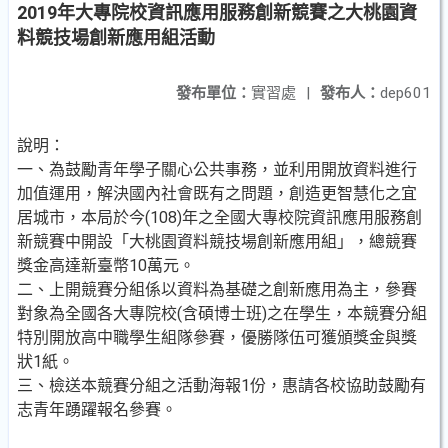
2019年大專院校資訊應用服務創新競賽之大桃園資
料競技場創新應用組活動
發布單位：
實習處
|
發布人：
dep601
說明：
一、為鼓勵青年學子關心公共事務，並利用開放資料進行
加值運用，解決國內社會既有之問題，創造更智慧化之宜
居城市，本局於今(108)年之全國大專校院資訊應用服務創
新競賽中開設「大桃園資料競技場創新應用組」，總競賽
獎金高達新臺幣10萬元。
二、上開競賽分組係以資料為基礎之創新應用為主，參賽
對象為全國各大專院校(含碩博士班)之在學生，本競賽分組
特別開放高中職學生組隊參賽，優勝隊伍可獲頒獎金與獎
狀1紙。
三、檢送本競賽分組之活動海報1份，惠請各校協助鼓勵有
志青年踴躍報名參賽。