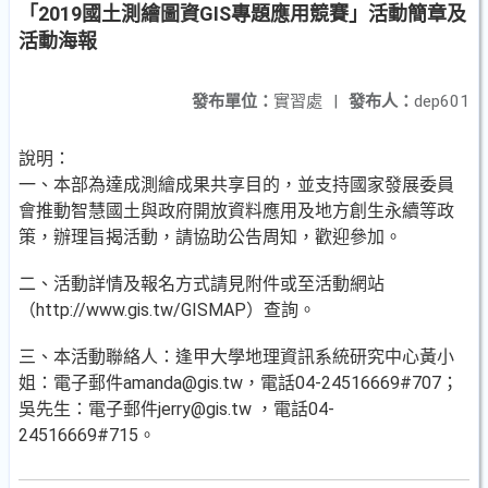
「2019國土測繪圖資GIS專題應用競賽」活動簡章及
活動海報
發布單位：
實習處
|
發布人：
dep601
說明：
一、本部為達成測繪成果共享目的，並支持國家發展委員
會推動智慧國土與政府開放資料應用及地方創生永續等政
策，辦理旨揭活動，請協助公告周知，歡迎參加。
二、活動詳情及報名方式請見附件或至活動網站
（http://www.gis.tw/GISMAP）查詢。
三、本活動聯絡人：逢甲大學地理資訊系統研究中心黃小
姐：電子郵件amanda@gis.tw，電話04-24516669#707；
吳先生：電子郵件jerry@gis.tw ，電話04-
24516669#715。