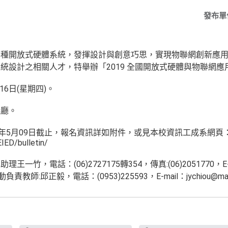
發布單
各種開放式硬體系統，發揮設計與創意巧思，實現物聯網創新應
統設計之相關人才，特舉辦「2019 全國開放式硬體與物聯網應
16日(星期四)。
議廳。
8年5月09日截止，報名資訊詳如附件，或見本校資訊工成系網頁
IED/bulletin/
竹，電話：(06)2727175轉354，傳真:(06)2051770，E-
w。活動負責教師:邱正毅，電話：(0953)225593，E-mail：jychiou@mail