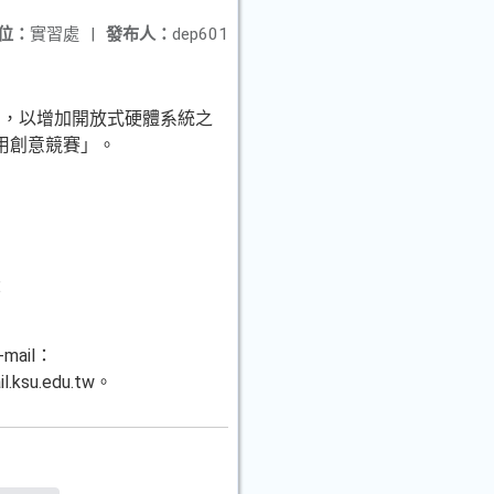
位：
實習處
|
發布人：
dep601
用，以增加開放式硬體系統之
用創意競賽」。
：
mail：
.ksu.edu.tw。