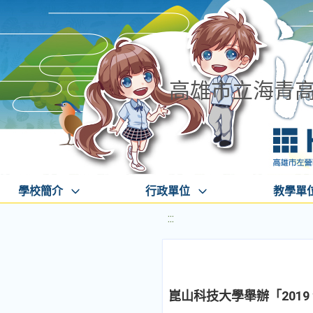
高雄市立海青
學校簡介
行政單位
教學單
:::
崑山科技大學舉辦「201