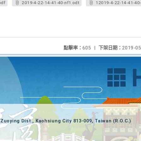
pdf
2019-4-22-14-41-40-nf1.odt
12019-4-22-14-41-40-
點擊率：
605
|
下架日期：
2019-05
Zuoying Dist., Kaohsiung City 813-009, Taiwan (R.O.C.)