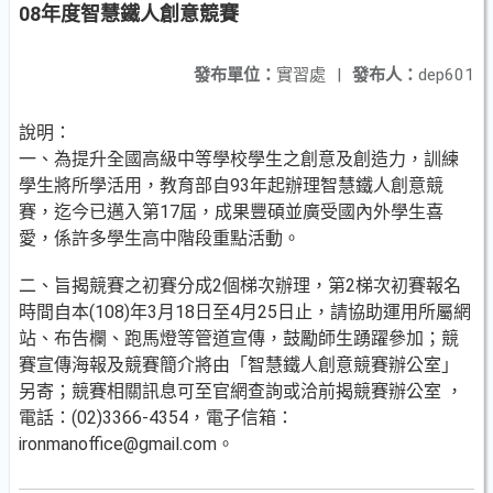
08年度智慧鐵人創意競賽
發布單位：
實習處
|
發布人：
dep601
說明：
一、為提升全國高級中等學校學生之創意及創造力，訓練
學生將所學活用，教育部自93年起辦理智慧鐵人創意競
賽，迄今已邁入第17屆，成果豐碩並廣受國內外學生喜
愛，係許多學生高中階段重點活動。
二、旨揭競賽之初賽分成2個梯次辦理，第2梯次初賽報名
時間自本(108)年3月18日至4月25日止，請協助運用所屬網
站、布告欄、跑馬燈等管道宣傳，鼓勵師生踴躍參加；競
賽宣傳海報及競賽簡介將由「智慧鐵人創意競賽辦公室」
另寄；競賽相關訊息可至官網查詢或洽前揭競賽辦公室 ，
電話：(02)3366-4354，電子信箱：
ironmanoffice@gmail.com。