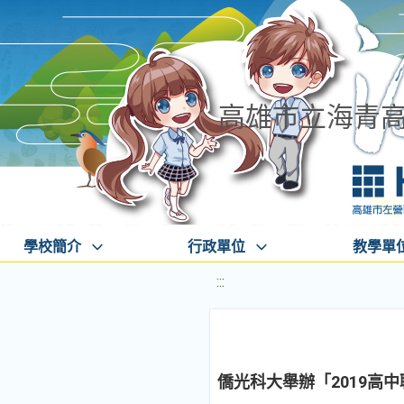
高雄市立海青
學校簡介
行政單位
教學單
:::
僑光科大舉辦「2019高