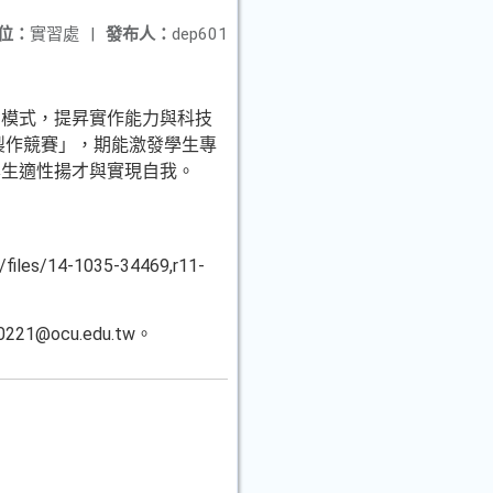
位：
實習處
|
發布人：
dep601
考模式，提昇實作能力與科技
製作競賽」，期能激發學生專
學生適性揚才與實現自我。
/14-1035-34469,r11-
@ocu.edu.tw。