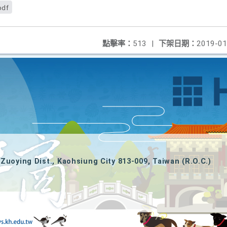
pdf
點擊率：
513
|
下架日期：
2019-01
Zuoying Dist., Kaohsiung City 813-009, Taiwan (R.O.C.)