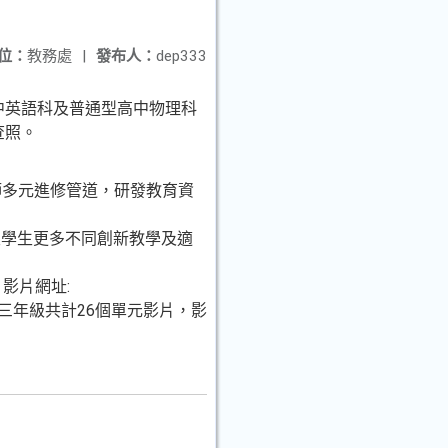
位：
教務處
|
發布人：
dep333
中英語科及普通型高中物理科
查照。
教師多元進修管道，研發教育資
及學生更多不同創新教學及適
影片網址:
級至三年級共計26個單元影片，影