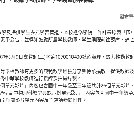
片」，鼓勵學校教師、學生踴躍前往觀摩!
發布單
教學及提供學生多元學習管道，本校進修學院工作計畫錄製「國
惠予公告，並轉知鼓勵所屬學校教師、學生踴躍前往觀摩，請 
7年3月9日臺教師(三)字第1070018400號函辦理，致力推動
中等學校教師有更多的典範教學經驗分享與傳承擴散，提供教師
優秀中等學校教師進行授課及拍攝錄製。
例單元影片」內容包含國中一年級至三年級共計26個單元影片，
bYvyd7；「普通型高中物理科教學典範示例單元影片」內容包含國中一年
l/EwM6ni；相關影片單元內容及主題請參閱附件。