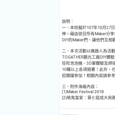
說明：
一、本校擬於107年10月27日至
神。藉由號召所有Maker
DIY的Maker們，讓他們互
二、本次活動以機器人為活動主軸
TO.GATHER觀光工廠D
狂吹泡泡機、3D筆體驗及焊
10種以上各項競賽！此外，
迎踴躍參加！相關內容請參考附件及官
三、附件海報內容：
(1)Maker Festival 2018
(2)萌鬼當家：第七屆成大商