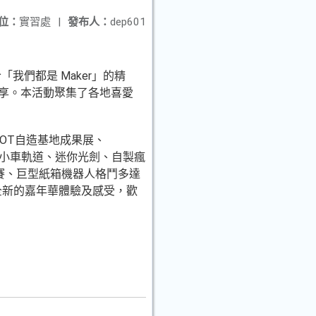
位：
實習處
|
發布人：
dep601
拾「我們都是 Maker」的精
分享。本活動聚集了各地喜愛
OBOT自造基地成果展、
廢材小車軌道、迷你光劍、自製瘋
賽、巨型紙箱機器人格鬥多達
全新的嘉年華體驗及感受，歡