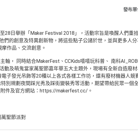
發布單
28日舉辦「Maker Festival 2018」，活動宗旨是喚醒人們重
分享他們的創意及特異創新物，將這些點子公諸於世，並與更多人
相觀摩作品、交流創意。
， 同時結合MakerFest、CCKids嘻嘻玩科普、 南科AI_R
IY體驗活動及萌鬼當家萬聖節嘉年華五大主題外，現場有全新自造
接電子發光吊飾等20種以上各式各樣工作坊，還有廢材機器人競
也特別規劃夜間踩光秀及踩街變裝秀等活動，期望帶給民眾一個
方網站：https://makerfest.cc/。
圈萬聖節派對