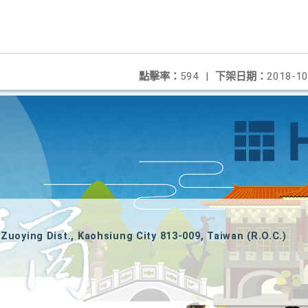
點擊率：
594
|
下架日期：
2018-10
Zuoying Dist., Kaohsiung City 813-009, Taiwan (R.O.C.)