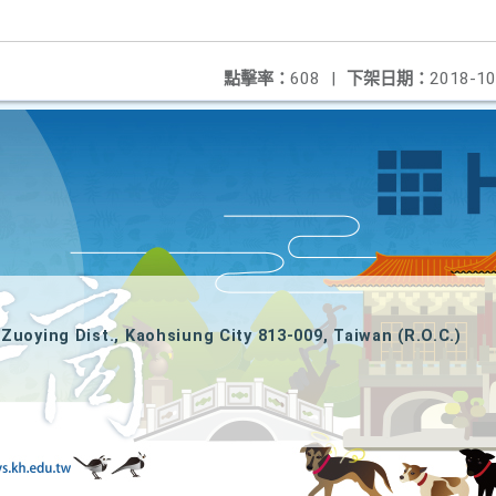
點擊率：
608
|
下架日期：
2018-10
Zuoying Dist., Kaohsiung City 813-009, Taiwan (R.O.C.)