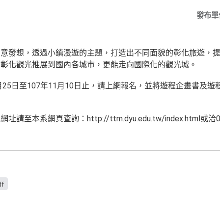
發布單
創意發想，透過小鎮漫遊的主題，打造出不同面貌的彰化旅遊，
將彰化觀光推展到國內各城市，更能走向國際化的觀光城。
25日至107年11月10日止，請上網報名，並將遊程企畫書及遊程設計
系網頁查詢：http://ttm.dyu.edu.tw/index.html或洽0
df