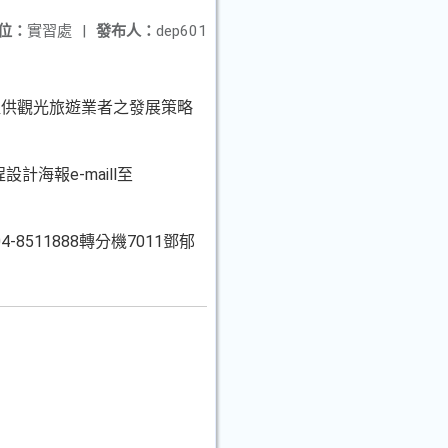
位：
實習處
|
發布人：
dep601
提供觀光旅遊業者之發展策略
海報e-maill至
4-8511888轉分機7011鄧郁