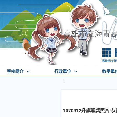
高雄市立海青
學校簡介
行政單位
教學單
:::
1070912升旗頒獎照片!