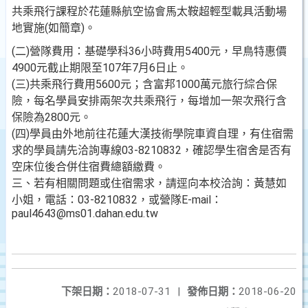
共乘飛行課程於花蓮縣航空協會馬太鞍超輕型載具活動場
地實施(如簡章)。
(二)營隊費用：基礎學科36小時費用5400元，早鳥特惠價
4900元截止期限至107年7月6日止。
(三)共乘飛行費用5600元；含富邦1000萬元旅行綜合保
險，每名學員安排兩架次共乘飛行，每增加一架次飛行含
保險為2800元。
(四)學員由外地前往花蓮大漢技術學院車資自理，有住宿需
求的學員請先洽詢專線03-8210832，確認學生宿舍是否有
空床位後合併住宿費總額繳費。
三、若有相關問題或住宿需求，請逕向本校洽詢：黃慧如
小姐，電話：03-8210832，或營隊E-mail：
paul4643@ms01.dahan.edu.tw
下架日期：
2018-07-31
|
發佈日期：
2018-06-20