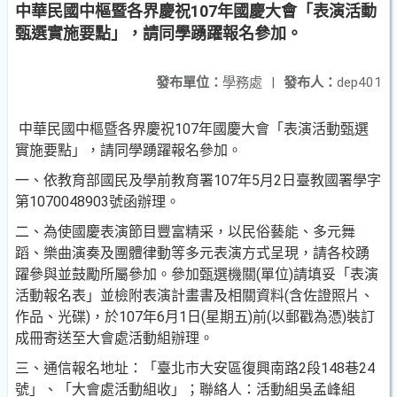
中華民國中樞暨各界慶祝107年國慶大會「表演活動
甄選實施要點」，請同學踴躍報名參加。
發布單位：
學務處
|
發布人：
dep401
中華民國中樞暨各界慶祝107年國慶大會「表演活動甄選
實施要點」，請同學踴躍報名參加。
一、依教育部國民及學前教育署107年5月2日臺教國署學字
第1070048903號函辦理。
二、為使國慶表演節目豐富精采，以民俗藝能、多元舞
蹈、樂曲演奏及團體律動等多元表演方式呈現，請各校踴
躍參與並鼓勵所屬參加。參加甄選機關(單位)請填妥「表演
活動報名表」並檢附表演計畫書及相關資料(含佐證照片、
作品、光碟)，於107年6月1日(星期五)前(以郵戳為憑)裝訂
成冊寄送至大會處活動組辦理。
三、通信報名地址：「臺北市大安區復興南路2段148巷24
號」、「大會處活動組收」；聯絡人：活動組吳孟峰組