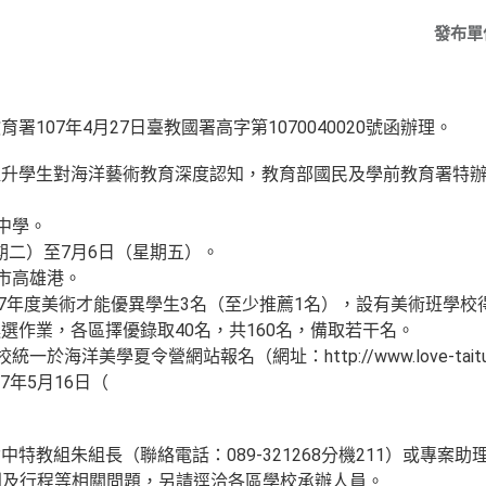
發布單
107年4月27日臺教國署高字第1070040020號函辦理。
提升學生對海洋藝術教育深度認知，教育部國民及學前教育署特
中學。
星期二）至7月6日（星期五）。
本市高雄港。
107年度美術才能優異學生3名（至少推薦1名），設有美術班學校
選作業，各區擇優錄取40名，共160名，備取若干名。
於海洋美學夏令營網站報名（網址：http://www.love-taitu
7年5月16日（
特教組朱組長（聯絡電話：089-321268分機211）或專案助理
為報到及行程等相關問題，另請逕洽各區學校承辦人員。