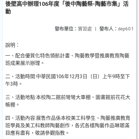
後壁高中辦理106年度「後中陶藝祭-陶藝市集」活
動
發布單位：
實習處
|
發布人：
dep601
說明：
一、配合優質化特色領航計畫、陶藝教學暨推廣教育陶藝
班成果展示辦理。
二、活動時間:中華民國106年12月3日（日）上午9時至下
午3時。
三、活動地點:本校陶二館前彎彎大車棚、圖書館前花花大
帳棚。
四、活動內容:展售作品係本校美工科學生、陶藝推廣教育
班學員及美工科教師陶藝創作，各式各樣陶藝作品琳瑯滿
目應有盡有，敬請參觀指教。