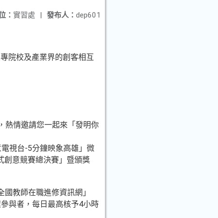
位：
實習處
|
發布人：
dep601
大專院校及產業界的創客相互
等，熱情邀請您一起來「發明你
意電視台-5分鐘映象高雄」微
程式創意競賽總決賽」暨頒獎
部全國教師在職進修資訊網」
退並全程參與者，每日最高核予4小時