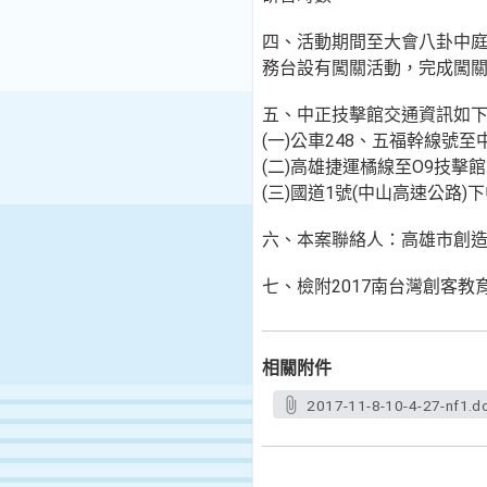
四、活動期間至大會八卦中
務台設有闖關活動，完成闖關
五、中正技擊館交通資訊如
(一)公車248、五福幹線號
(二)高雄捷運橘線至O9技擊
(三)國道1號(中山高速公路)
六、本案聯絡人：高雄市創造力
七、檢附2017南台灣創客
相關附件
2017-11-8-10-4-27-nf1.d