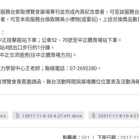
庭服務台索取博覽會展場專刊並完成內頁紀念章者，可至該服務
者，可至本局服務台換取精美小禮物(或童玩)。上述兌換獎品數
下：
至中正技擊館站下車；公車52、70號至中正體育場站下車。
館站4號出口步行約1分鐘。
下中正交流道旁(往中正體育場方向)。
學習中心王老師；聯絡電話：07-2692280。
教育博覽會貴賓邀請函、舞台活動時間與展場攤位位置表及活動海
ocx
12017-11-8-10-4-27-nf1.docx
22017-11-8-10-4-27
點擊率：
531
|
下架日期：
2017-11