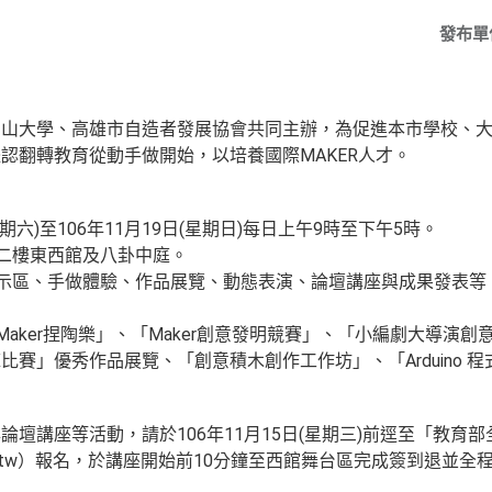
發布單
中山大學、高雄市自造者發展協會共同主辦，為促進本市學校、
認翻轉教育從動手做開始，以培養國際MAKER人才。
(星期六)至106年11月19日(星期日)每日上午9時至下午5時。
館二樓東西館及八卦中庭。
展示區、手做體驗、作品展覽、動態表演、論壇講座與成果發表
Maker捏陶樂」、「Maker創意發明競賽」、「小編劇大導演創
賽」優秀作品展覽、「創意積木創作工作坊」、「Arduino 
壇講座等活動，請於106年11月15日(星期三)前逕至「教育
ervice.edu.tw）報名，於講座開始前10分鐘至西館舞台區完成簽到