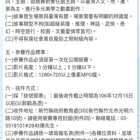
四、主題：由競賽對象任選主題，以臺灣人文、地、產、
景為主，進行多元美學之動畫創作：
(一)故事發生場景與臺灣有關，場景需要有明顯的辨識度。
(二)故事類型不拘(如超級英雄、推理、神話、武俠、奇
幻、時空旅行、校園、文藝愛情等皆可)。
(三)不得有違社會善良風俗之限制級內容。
五、參賽作品標準：
(一)參賽作品必須是第一次在公開競賽。
(二)影片長度：1 分鐘以上；5 分鐘以下。
(三)影片格式：1280×720以上像素MPG檔。
六、送件方式：
(一)採「掛號郵寄」：最後收件截止時間為106年12月15日
以前(以郵戳為憑)。
(二)收件地址：新竹縣政府教育處(302新竹縣竹北市光明六
路10號)。請使用競賽專用封面(附件四)。聯絡電話：03-
5518101#2843陳先生。
(三)參賽作品請逐一填寫報名表(附件一)各欄位資料，並填