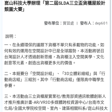
崑山科技大學辦理「第二屆SLDA三立盃貨櫃屋設計
競圖大賽」
發布單位：
實習處
|
發布人：
dep601
說明：
一、在永續環保的議題下貨櫃不單只有承載物的功能，如
何有效的運用在空間設計中已是全球趨勢，本活動將號召
台灣設計人才透過創新思維，為貨櫃注入空間美學、文化
創意等元素，創造出貨櫃更多元的價值。
二、本競賽分「空間設計組」、「3D立體彩繪組」與「行
動商店組」三組別。其中「行動商店組」僅限高中職學生
參賽。
三、本活動由三立貨櫃屋實業社/教育部資通訊軟體創新人
才推升推廣計畫-AR/VR3D多媒體跨校資源中心/台南市文
化局/全國大學院校空間、室內、建築相關科系/崑山科技大