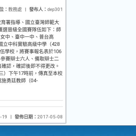
位：
教務處
|
發布人：
dep301
前教育署指導、國立臺灣師範大
，獲選晉級全國賽隊伍如下：師
中女中、臺中一中、普台高
假國立中科實驗高級中學（428
伍學校，將賽事報名表於106
薦舉參賽辯士六人、備取辯士二
真確認，確認後即不得更改。
三）下午17時前，傳真至本校
施勇廷教師（04-
-19
|
發佈日期：
2017-05-08