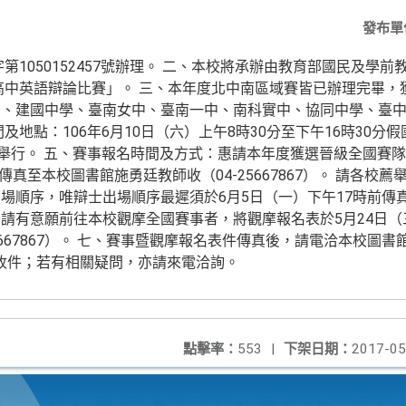
發布單
第1050152457號辦理。 二、本校將承辦由教育部國民及學
國高中英語辯論比賽」。 三、本年度北中南區域賽皆已辦理完畢
中、建國中學、臺南女中、臺南一中、南科實中、協同中學、臺
及地點：106年6月10日（六）上午8時30分至下午16時30分
）舉行。 五、賽事報名時間及方式：惠請本年度獲選晉級全國賽隊
前傳真至本校圖書館施勇廷教師收（04-25667867）。 請各校
場順序，唯辯士出場順序最遲須於6月5日（一）下午17時前傳
請有意願前往本校觀摩全國賽事者，將觀摩報名表於5月24日（
5667867）。 七、賽事暨觀摩報名表件傳真後，請電洽本校圖書館
認是否收件；若有相關疑問，亦請來電洽詢。
點擊率：
553
|
下架日期：
2017-05