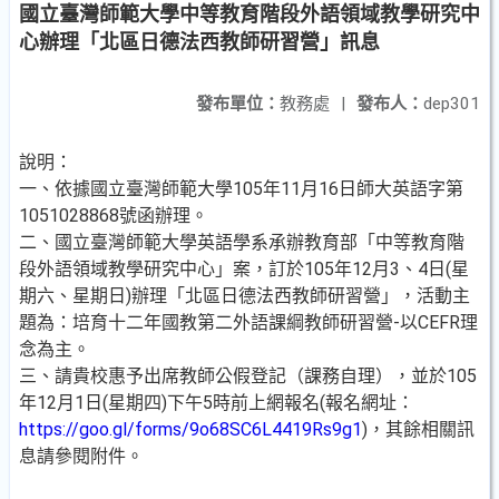
國立臺灣師範大學中等教育階段外語領域教學研究中
心辦理「北區日德法西教師研習營」訊息
發布單位：
教務處
|
發布人：
dep301
說明：
一、依據國立臺灣師範大學105年11月16日師大英語字第
1051028868號函辦理。
二、國立臺灣師範大學英語學系承辦教育部「中等教育階
段外語領域教學研究中心」案，訂於105年12月3、4日(星
期六、星期日)辦理「北區日德法西教師研習營」，活動主
題為：培育十二年國教第二外語課綱教師研習營-以CEFR理
念為主。
三、請貴校惠予出席教師公假登記（課務自理），並於105
年12月1日(星期四)下午5時前上網報名(報名網址：
https://goo.gl/forms/9o68SC6L4419Rs9g1
)，其餘相關訊
息請參閱附件。