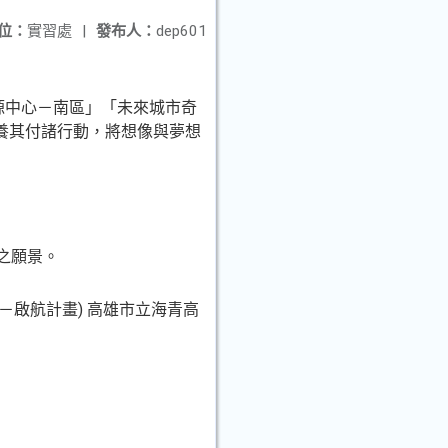
位：
實習處
|
發布人：
dep601
域資源中心－南區」「未來城市奇
培養其付諸行動，將想像與夢想
之願景。
－啟航計畫) 高雄市立海青高