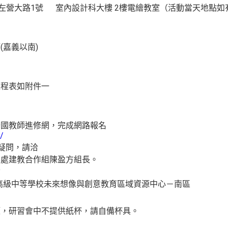
營區左營大路1號 室內設計科大樓 2樓電繪教室（活動當天地點
(嘉義以南)
。
課程表如附件一
前於全國教師進修網，完成網路報名
/
有疑問，請洽
處建教合作組陳盈方組長。
詢
高級中等學校未來想像與創意教育區域資源中心－南區
策，研習會中不提供紙杯，請自備杯具。