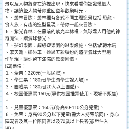
景以及人物將會在這裡出現，快來看看你認識幾個人
物，讓這些人物帶你重回童年歡樂時光。
５、叢林冒險：叢林裡有各式不同主題造景包括:恐龍、
食人族，有趣的造型呈現，帶你一起來冒險。
６、紫光森林：在黑暗的紫光森林裡，氣球達人用他的神
奇魔法，讓氣球發光。
７、夢幻樂園：超級遊樂園的遊樂設施，包括:旋轉木馬
、摩天輪、碰碰車，透過五彩繽紛的造型氣球大型創
作呈現，讓你留下滿滿的歡樂回憶。
(四)票價：
１、全票：220元(一般民眾)。
２、學生票：180元(學生憑學生證入場)。
３、團體票：180元(20人以上團體)。
４、校園優惠票:150元(專供校園推票使用、現場不販售)
。
５、兒童優惠票：160元(身高90-110公分兒童)。
６、免票：身高90公分以下兒童(需大人持票陪同)、身心
障礙者及其一位陪同者以及70歲以上長者(憑證件入
場)。