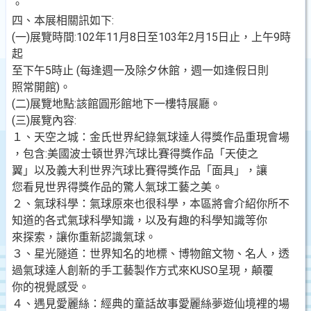
。
四、本展相關訊如下:
(一)展覽時間:102年11月8日至103年2月15日止，上午9時
起
至下午5時止 (每逢週一及除夕休館，週一如逢假日則
照常開館)。
(二)展覽地點:該館圓形館地下一樓特展廳。
(三)展覽內容:
１、天空之城：金氏世界紀錄氣球達人得獎作品重現會場
，包含:美國波士頓世界汽球比賽得獎作品「天使之
翼」以及義大利世界汽球比賽得獎作品「面具」，讓
您看見世界得獎作品的驚人氣球工藝之美。
２、氣球科學：氣球原來也很科學，本區將會介紹你所不
知道的各式氣球科學知識，以及有趣的科學知識等你
來探索，讓你重新認識氣球。
３、星光隧道：世界知名的地標、博物館文物、名人，透
過氣球達人創新的手工藝製作方式來KUSO呈現，顛覆
你的視覺感受。
４、遇見愛麗絲：經典的童話故事愛麗絲夢遊仙境裡的場