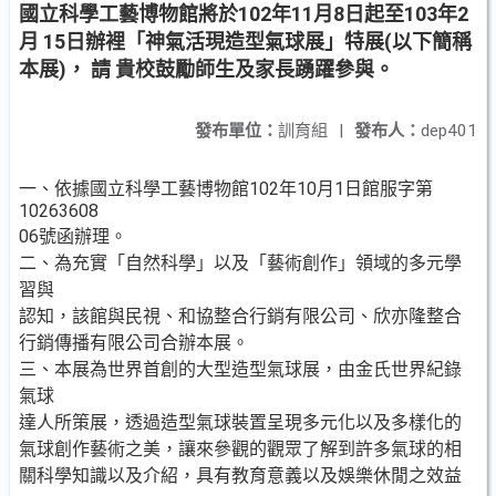
國立科學工藝博物館將於102年11月8日起至103年2
月 15日辦裡「神氣活現造型氣球展」特展(以下簡稱
本展)， 請 貴校鼓勵師生及家長踴躍參與。
發布單位：
訓育組
|
發布人：
dep401
一、依據國立科學工藝博物館102年10月1日館服字第
10263608
06號函辦理。
二、為充實「自然科學」以及「藝術創作」領域的多元學
習與
認知，該館與民視、和協整合行銷有限公司、欣亦隆整合
行銷傳播有限公司合辦本展。
三、本展為世界首創的大型造型氣球展，由金氏世界紀錄
氣球
達人所策展，透過造型氣球裝置呈現多元化以及多樣化的
氣球創作藝術之美，讓來參觀的觀眾了解到許多氣球的相
關科學知識以及介紹，具有教育意義以及娛樂休閒之效益