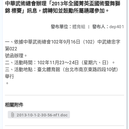
中華武術總會辦理「2013年全國菁英盃國術暨舞獅
錦 標賽」訊息，請轉知並鼓勵所屬踴躍參加。
發布單位：
體育組
|
發布人：
dep401
一、依據中華武術總會102年9月16日（102）中武總忠字
第022
號函辦理。
二、活動時間：102年11月23～24日（星期六、日）。
三、活動地點：臺北體育館（台北市南京東路四段10號）
舉行
。
相關附件
2013-10-1-2-30-56-nf1.doc