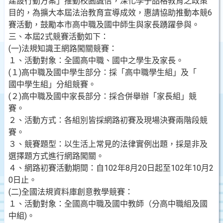
建設行動方案」推動校園誠信，深化學子品格教育之政策
目的，為擴大本屆法治教育宣導成效，惠請協助推動本競6
賽活動，鼓勵本市高中職及國中師生與家長踴躍參與。
三、本屆2式競賽活動如下：
(一)法規知識王網路闖關競賽：
１、活動對象：全國高中職、國中之學生及家長。
(１)高中職及國中學生部分：採「高中職學生組」及「
國中學生組」分組競賽。
(２)高中職及國中家長部分：採合併舉辦「家長組」競
賽。
２、活動方式：各組別皆採網路初賽及現場決賽兩階段競
賽。
３、競賽題型：以生活上常見的法律實例出題，採是非及
選擇題方式進行網路闖關。
４、網路初賽活動期間：自102年8月20日起至102年10月2
0日止。
(二)全國法規資料庫創意教學競賽：
１、活動對象：全國高中職及國中教師（分高中職組及國
中組)。