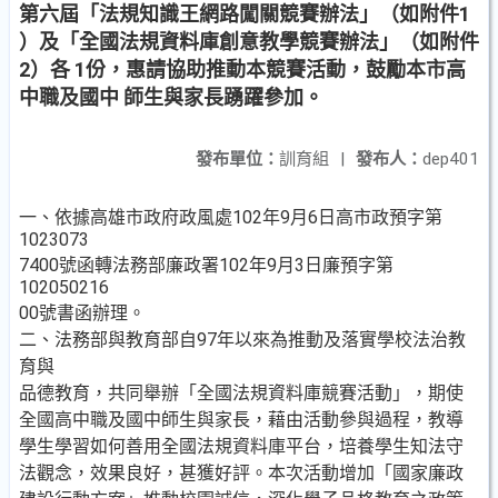
第六屆「法規知識王網路闖關競賽辦法」（如附件1
）及「全國法規資料庫創意教學競賽辦法」（如附件
2）各 1份，惠請協助推動本競賽活動，鼓勵本市高
中職及國中 師生與家長踴躍參加。
發布單位：
訓育組
|
發布人：
dep401
一、依據高雄市政府政風處102年9月6日高市政預字第
1023073
7400號函轉法務部廉政署102年9月3日廉預字第
102050216
00號書函辦理。
二、法務部與教育部自97年以來為推動及落實學校法治教
育與
品德教育，共同舉辦「全國法規資料庫競賽活動」，期使
全國高中職及國中師生與家長，藉由活動參與過程，教導
學生學習如何善用全國法規資料庫平台，培養學生知法守
法觀念，效果良好，甚獲好評。本次活動增加「國家廉政