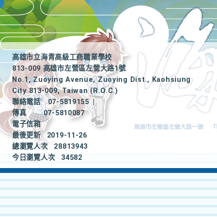
高雄市立海青高級工商職業學校
813-009 高雄市左營區左營大路1號
No.1, Zuoying Avenue, Zuoying Dist., Kaohsiung
City 813-009, Taiwan (R.O.C.)
聯絡電話
07-5819155
|
傳真
07-5810087
電子信箱
最後更新
2019-11-26
總瀏覽人次
28813943
今日瀏覽人次
34582