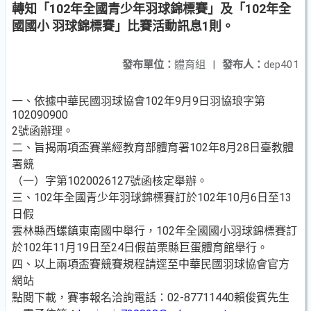
轉知「102年全國青少年羽球錦標賽」及「102年全
國國小 羽球錦標賽」比賽活動訊息1則。
發布單位：
體育組
|
發布人：
dep401
一、依據中華民國羽球協會102年9月9日羽協琅字第
102090900
2號函辦理。
二、旨揭兩項盃賽業經教育部體育署102年8月28日臺教體
署競
（一）字第1020026127號函核定舉辦。
三、102年全國青少年羽球錦標賽訂於102年10月6日至13
日假
雲林縣西螺鎮東南國中舉行，102年全國國小羽球錦標賽訂
於102年11月19日至24日假苗栗縣巨蛋體育館舉行。
四、以上兩項盃賽競賽規程請逕至中華民國羽球協會官方
網站
點閱下載，賽事報名洽詢電話：02-87711440賴俊賓先生