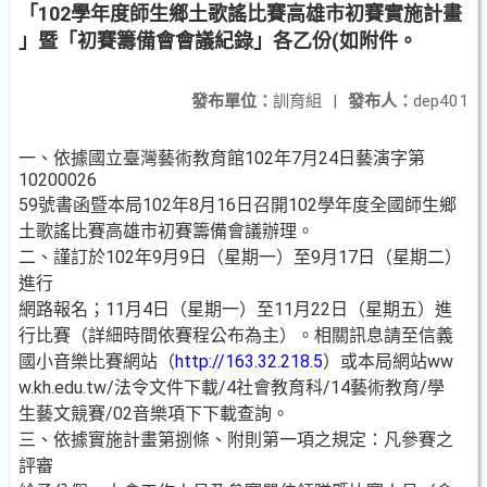
「102學年度師生鄉土歌謠比賽高雄市初賽實施計畫
」暨「初賽籌備會會議紀錄」各乙份(如附件。
發布單位：
訓育組
|
發布人：
dep401
一、依據國立臺灣藝術教育館102年7月24日藝演字第
10200026
59號書函暨本局102年8月16日召開102學年度全國師生鄉
土歌謠比賽高雄市初賽籌備會議辦理。
二、謹訂於102年9月9日（星期一）至9月17日（星期二）
進行
網路報名；11月4日（星期一）至11月22日（星期五）進
行比賽（詳細時間依賽程公布為主）。相關訊息請至信義
國小音樂比賽網站（
http://163.32.218.5
）或本局網站ww
w.kh.edu.tw/法令文件下載/4社會教育科/14藝術教育/學
生藝文競賽/02音樂項下下載查詢。
三、依據實施計畫第捌條、附則第一項之規定：凡參賽之
評審