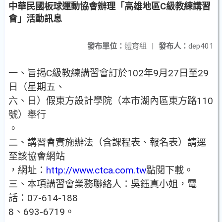
中華民國板球運動協會辦理「高雄地區C級教練講習
會」活動訊息
發布單位：
體育組
|
發布人：
dep401
一、旨揭C級教練講習會訂於102年9月27日至29
日（星期五、
六、日）假東方設計學院（本市湖內區東方路110
號）舉行
。
二、講習會實施辦法（含課程表、報名表）請逕
至該協會網站
，網址：
http://www.ctca.com.tw
點閱下載。
三、本項講習會業務聯絡人：吳鈺真小姐，電
話：07-614-188
8、693-6719。