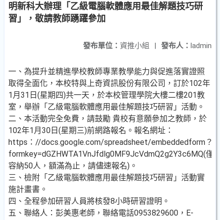
明新科大辦理「乙級電腦軟體應用最佳解題技巧研
習」，敬請教師踴躍參加
發布單位：
資推小組
|
發布人：
ladmin
一、為提升並精進學校教師專業教學能力與促進落實證照
取得全面化，本校特與上奇資訊股份有限公司，訂於102年
1月31日(星期四)共一天，於本校管理學院大樓二樓201教
室，舉辦「乙級電腦軟體應用最佳解題技巧研習」活動。
二、本活動完全免費，請鼓勵 貴校有意願參加之教師，於
102年1月30日(星期三)前網路報名。報名網址：
https：//docs.google.com/spreadsheet/embeddedform？
formkey=dGZHWTA1VnJfdlg0MF9JcVdmQ2g2Y3c6MQ(僅
容納50人，額滿為止，請儘速報名)。
三、檢附「乙級電腦軟體應用最佳解題技巧研習」活動實
施計畫書。
四、全程參加研習人員將核發8小時研習證明。
五、聯絡人：彭美惠老師，聯絡電話0953829600，E-