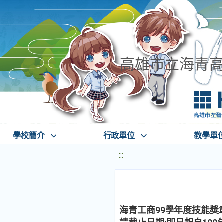
高雄市立海青
學校簡介
行政單位
教學單
:::
海青工商99學年度技能獎